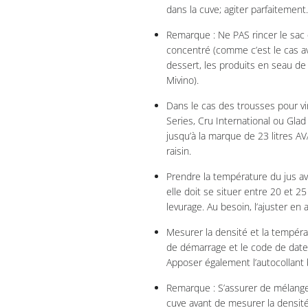
dans la cuve; agiter parfaitement.
Remarque : Ne PAS rincer le sac
concentré (comme c’est le cas av
dessert, les produits en seau de 
Mivino).
Dans le cas des trousses pour v
Series, Cru International ou Glad
jusqu’à la marque de 23 litres A
raisin.
Prendre la température du jus a
elle doit se situer entre 20 et 25
levurage. Au besoin, l’ajuster en a
Mesurer la densité et la températ
de démarrage et le code de date, s
Apposer également l’autocollant b
Remarque : S’assurer de mélange
cuve avant de mesurer la densité