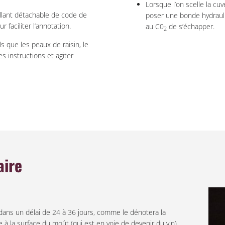
Lorsque l’on scelle la cu
llant détachable de code de
poser une bonde hydrauli
 faciliter l’annotation.
au C0
de s’échapper.
2
ls que les peaux de raisin, le
es instructions et agiter
aire
dans un délai de 24 à 36 jours, comme le dénotera la
 la surface du moût (qui est en voie de devenir du vin).