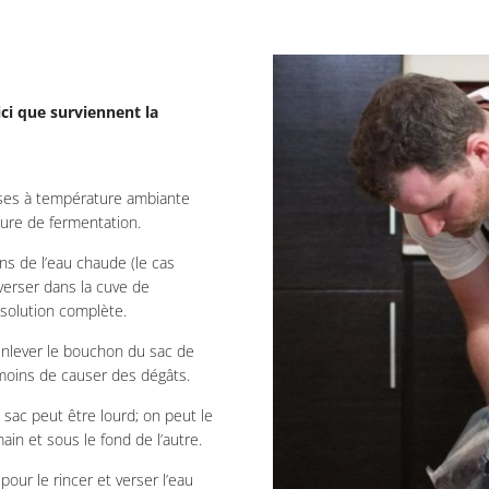
 ici que surviennent la
sses à température ambiante
ture de fermentation.
ns de l’eau chaude (le cas
 verser dans la cuve de
ssolution complète.
 enlever le bouchon du sac de
e moins de causer des dégâts.
 sac peut être lourd; on peut le
ain et sous le fond de l’autre.
pour le rincer et verser l’eau