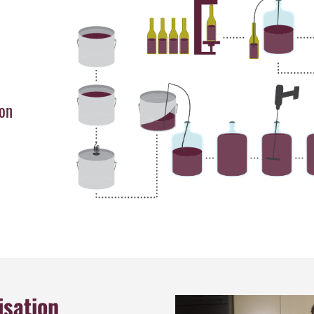
ion
isation