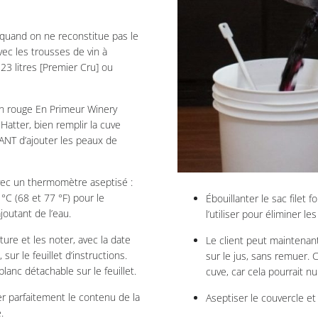
 quand on ne reconstitue pas le
ec les trousses de vin à
23 litres [Premier Cru] ou
in rouge En Primeur Winery
 Hatter, bien remplir la cuve
VANT d’ajouter les peaux de
vec un thermomètre aseptisé :
 °C (68 et 77 °F) pour le
Ébouillanter le sac filet 
joutant de l’eau.
l’utiliser pour éliminer l
ure et les noter, avec la date
Le client peut maintenant
ur le feuillet d’instructions.
sur le jus, sans remuer. Ce
lanc détachable sur le feuillet.
cuve, car cela pourrait nui
r parfaitement le contenu de la
Aseptiser le couvercle et 
.