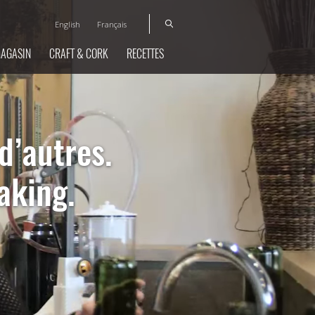
English
Français
MAGASIN
CRAFT & CORK
RECETTES
d’autres.
aking.