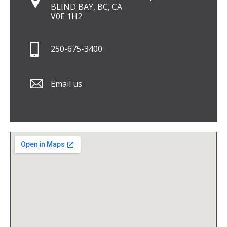
BLIND BAY, BC, CA
V0E 1H2
250-675-3400
Email us