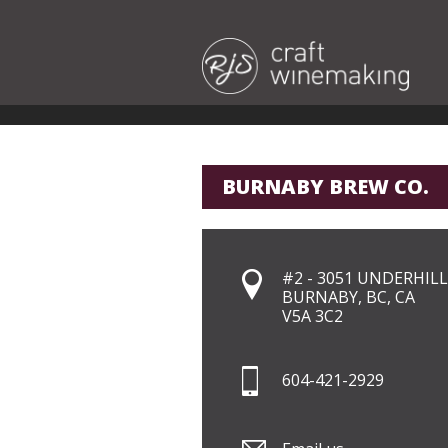
BURNABY BREW CO.
#2 - 3051 UNDERHILL
BURNABY, BC, CA
V5A 3C2
604-421-2929