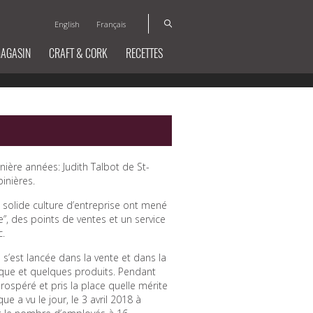
English
Français
MAGASIN
CRAFT & CORK
RECETTES
nière années: Judith Talbot de St-
inières.
 solide culture d’entreprise ont mené
e”, des points de ventes et un service
c.
s’est lancée dans la vente et dans la
ique et quelques produits. Pendant
rospéré et pris la place quelle mérite
 a vu le jour, le 3 avril 2018 à