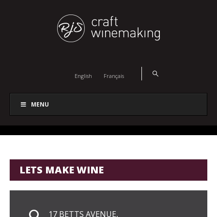
English
Français
MENU
LETS MAKE WINE
17 BETTS AVENUE,