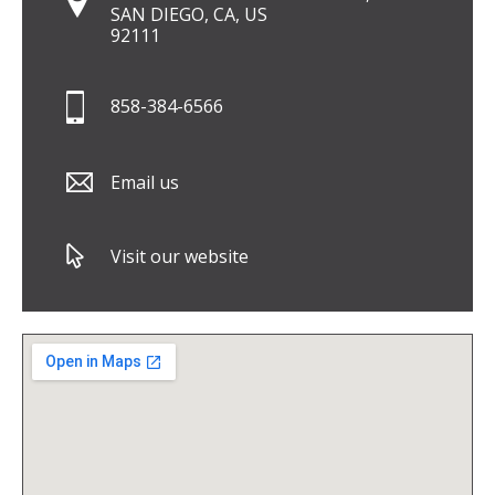
SAN DIEGO, CA, US
92111
858-384-6566
Email us
Visit our website