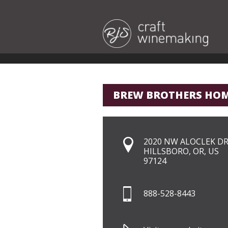
BREW BROTHERS HO
2020 NW ALOCLEK DR 
HILLSBORO, OR, US
97124
888-528-8443