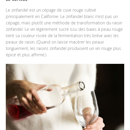
Le zinfandel est un cépage de cuve rouge cultivé
principalement en Californie. Le zinfandel blanc n’est pas un
cépage, mais plutôt une méthode de transformation du raisin
zinfandel. Le vin légèrement sucré issu des baies à peau rouge
tient sa couleur rosée de la fermentation très brève avec les
peaux de raisin. (Quand on laisse macérer les peaux
longuement, les raisins zinfandel produisent un vin rouge plus
épicé et plus affirmé.)