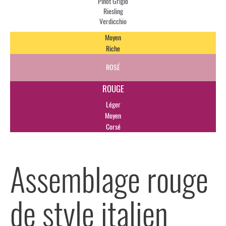
Pinot Grigio
Riesling
Verdicchio
Moyen
Riche
ROSÉ
ROUGE
Léger
Moyen
Corsé
Assemblage rouge
de style italien