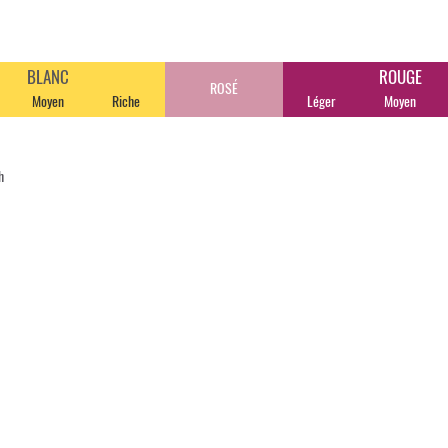
BLANC
ROUGE
ROSÉ
Moyen
Riche
Léger
Moyen
h