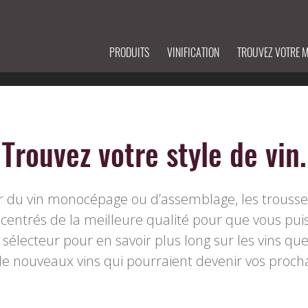
PRODUITS
VINIFICATION
TROUVEZ VOTRE 
Trouvez votre style de vin.
r du vin monocépage ou d’assemblage, les trouss
centrés de la meilleure qualité pour que vous puiss
 sélecteur pour en savoir plus long sur les vins que
de nouveaux vins qui pourraient devenir vos prochai