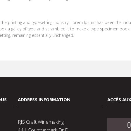
the printing and typesetting industry. Lorem Ipsum has been the indu
ok a galley of type and scrambled it to make a type specimen book. It
setting, remaining essentially unchanged.
OUS
ADDRESS INFORMATION
ACCÈS AUX
RJS Craft Winemaking
O
441 Courtneypark Dr E,