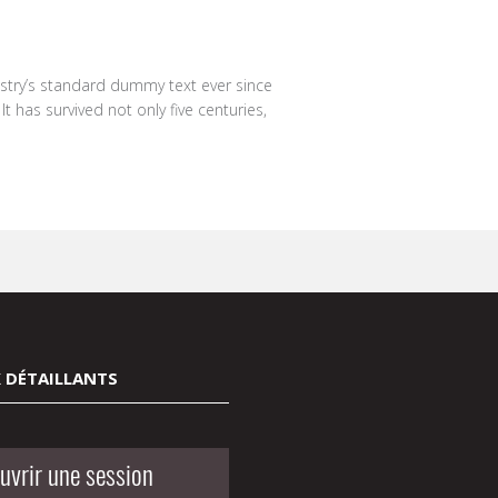
stry’s standard dummy text ever since
 has survived not only five centuries,
 DÉTAILLANTS
uvrir une session