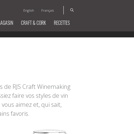
English
Français
MAGASIN
CRAFT & CORK
RECETTES
es de RJS Craft Winemaking
iez faire vos styles de vin
 vous aimez et, qui sait,
ns favoris.