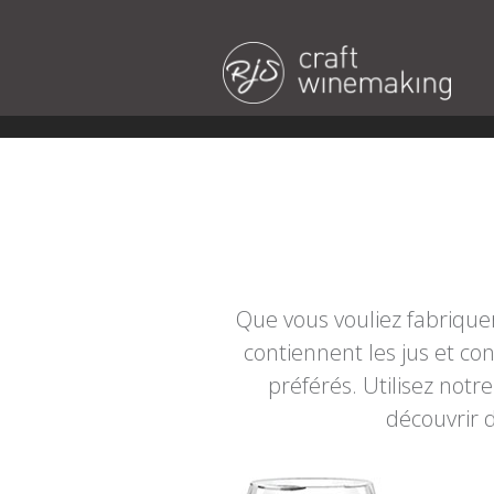
Que vous vouliez fabrique
contiennent les jus et con
préférés. Utilisez notre
découvrir 