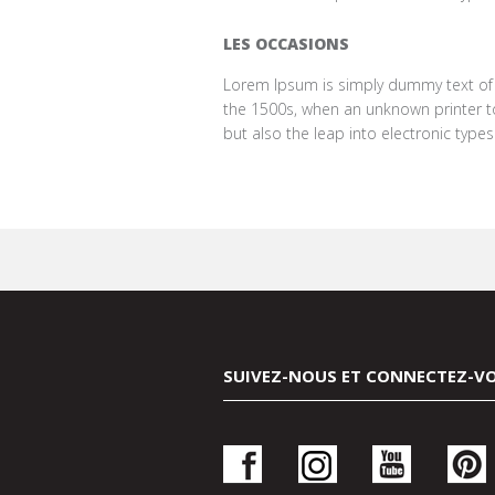
LES OCCASIONS
Lorem Ipsum is simply dummy text of 
the 1500s, when an unknown printer to
but also the leap into electronic type
SUIVEZ-NOUS ET CONNECTEZ-V