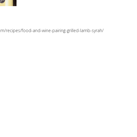
om/recipes/food-and-wine-pairing-grilled-lamb-syrah/