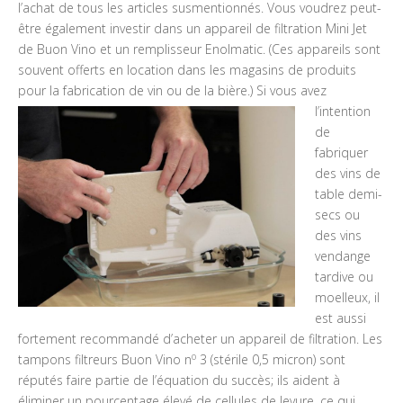
l’achat de tous les articles susmentionnés. Vous voudrez peut-
être également investir dans un appareil de filtration Mini Jet
de Buon Vino et un remplisseur Enolmatic. (Ces appareils sont
souvent offerts en location dans les magasins de produits
pour la fabrication de vin ou de la bière.) Si vous avez
l’intention
de
fabriquer
des vins de
table demi-
secs ou
des vins
vendange
tardive ou
moelleux, il
est aussi
fortement recommandé d’acheter un appareil de filtration. Les
o
tampons filtreurs Buon Vino n
3 (stérile 0,5 micron) sont
réputés faire partie de l’équation du succès; ils aident à
éliminer un pourcentage élevé de cellules de levure, ce qui