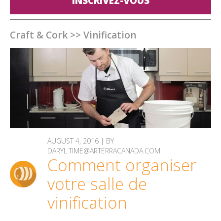
INSCRIVEZ-VOUS
Craft & Cork
>>
Vinification
AUGUST 4, 2016 | BY
DARYL.TIME@ARTERRACANADA.COM
Comment organiser
votre salle de
vinification