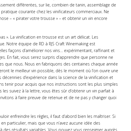
issement différentes, sur lie, combien de tanin, assemblage de
 pratique courante chez les vinificateurs commerciaux. Ne
se – « pirater votre trousse » – et obtenir un vin encore
s ». La vinification en trousse est un art délicat. Les
ique. Notre équipe de RD à RJS Craft Winemaking est
es façons d’améliorer nos vins… expérimentant, raffinant et
es. En fait, vous serez surpris d’apprendre que personne ne
usses que nous. Nous en fabriquons des centaines chaque année
eront le meilleur vin possible, dès le moment où l’on ouvre une
 décennies d’expérience dans la science de la vinification et
s tenir pour acquis que nos instructions sont les plus simples
us les suivez à la lettre, vous êtes sûr d’obtenir un vin parfait à
nvitons à faire preuve de retenue et de ne pas y changer quoi
uloir enfreindre les règles, il faut d’abord bien les maîtriser. Si
en particulier, mais que vous n’avez aucune idée des
 à des résultats variables. Vous pouvez vous renseigner auprès