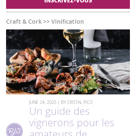
INSCRIVEZ-VOUS
Craft & Cork
>>
Vinification
JUNE 24, 2025 | BY CRISTAL PICO
Un guide des
vignerons pour les
amateurs de