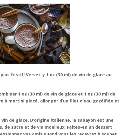
lus festif! Versez-y 1 oz (30 ml) de vin de glace au
ombiner 1 oz (30 ml) de vin de glace et 1 oz (30 ml) de
e à martini glacé, allonger d’un filet d’eau gazéifiée et
vin de glace. D’origine italienne, le sabayon est une
 de sucre et de vin moelleux. Faites-en un dessert
pressionnez vos amis quand vous les recevrez à souper.