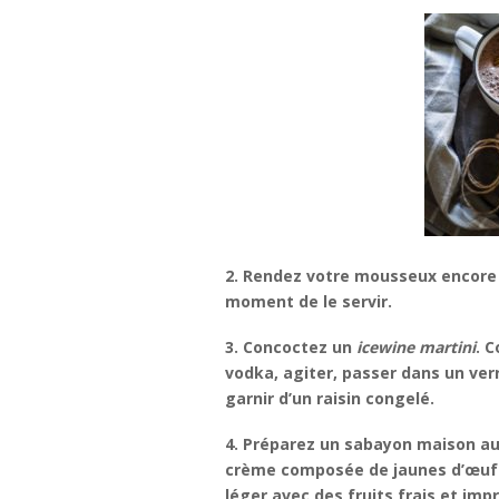
2. Rendez votre mousseux encore p
moment de le servir.
3. Concoctez un
icewine martini
. C
vodka, agiter, passer dans un verr
garnir d’un raisin congelé.
4. Préparez un sabayon maison au 
crème composée de jaunes d’œufs,
léger avec des fruits frais et im