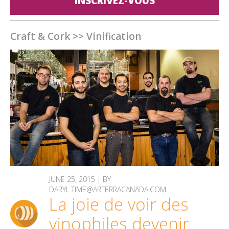
INSCRIVEZ-VOUS
Craft & Cork
>>
Vinification
JUNE 25, 2015 | BY
DARYL.TIME@ARTERRACANADA.COM
La joie de voir des
vinophiles devenir