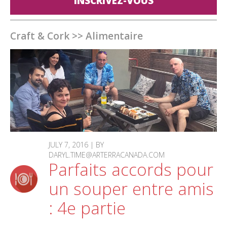
INSCRIVEZ-VOUS
Craft & Cork
>>
Alimentaire
JULY 7, 2016 | BY
DARYL.TIME@ARTERRACANADA.COM
Parfaits accords pour
un souper entre amis
: 4e partie