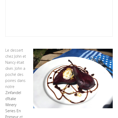
Le dessert
chez John et
Nancy était
divin. John a
poché des
poires dans
notre
Zinfandel
d’Italie
Winery
Series En
Primeur
et