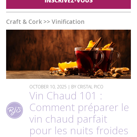
INSCRIVEZ-VOUS
Craft & Cork
>>
Vinification
OCTOBER 10, 2025 | BY CRISTAL PICO
Vin Chaud 101 :
Comment préparer le
vin chaud parfait
pour les nuits froides