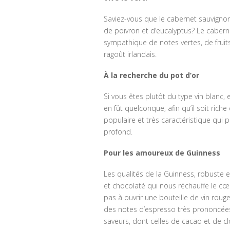
Saviez-vous que le cabernet sauvigno
de poivron et d’eucalyptus? Le cabern
sympathique de notes vertes, de fruits,
ragoût irlandais.
À la recherche du pot d’or
Si vous êtes plutôt du type vin blanc,
en fût quelconque, afin qu’il soit rich
populaire et très caractéristique qui p
profond.
Pour les amoureux de Guinness
Les qualités de la Guinness, robuste e
et chocolaté qui nous réchauffe le cœ
pas à ouvrir une bouteille de vin rou
des notes d’espresso très prononcées
saveurs, dont celles de cacao et de clo