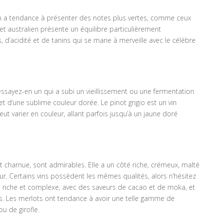
n a tendance à présenter des notes plus vertes, comme ceux
et australien présente un équilibre particulièrement
 d’acidité et de tanins qui se marie à merveille avec le célèbre
 essayez-en un qui a subi un vieillissement ou une fermentation
e et d’une sublime couleur dorée. Le pinot grigio est un vin
eut varier en couleur, allant parfois jusqu’à un jaune doré
t charnue, sont admirables. Elle a un côté riche, crémeux, malté
ur. Certains vins possèdent les mêmes qualités, alors n’hésitez
ge riche et complexe, avec des saveurs de cacao et de moka, et
. Les merlots ont tendance à avoir une telle gamme de
u de girofle.