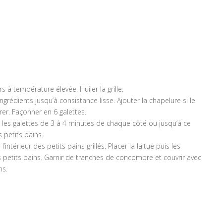
rs à température élevée. Huiler la grille.
grédients jusqu’à consistance lisse. Ajouter la chapelure si le
rer. Façonner en 6 galettes.
er les galettes de 3 à 4 minutes de chaque côté ou jusqu’à ce
s petits pains.
ntérieur des petits pains grillés. Placer la laitue puis les
es petits pains. Garnir de tranches de concombre et couvrir avec
ns.