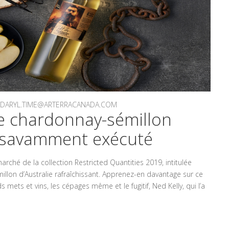
BY DARYL.TIME@ARTERRACANADA.COM
e chardonnay-sémillon
e savamment exécuté
ché de la collection Restricted Quantities 2019, intitulée
millon d’Australie rafraîchissant. Apprenez-en davantage sur ce
ds mets et vins, les cépages même et le fugitif, Ned Kelly, qui l’a