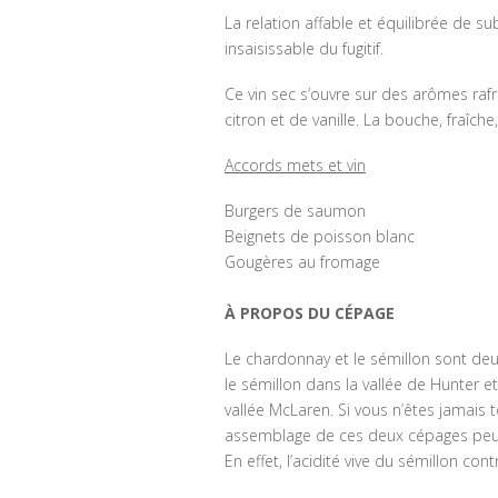
La relation affable et équilibrée de sub
insaisissable du fugitif.
Ce vin sec s’ouvre sur des arômes raf
citron et de vanille. La bouche, fraîc
Accords mets et vin
Burgers de saumon
Beignets de poisson blanc
Gougères au fromage
À PROPOS DU CÉPAGE
Le chardonnay et le sémillon sont deu
le sémillon dans la vallée de Hunter et
vallée McLaren. Si vous n’êtes jamai
assemblage de ces deux cépages peut 
En effet, l’acidité vive du sémillon co