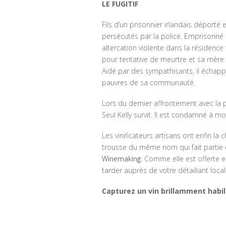
LE FUGITIF
Fils d’un prisonnier irlandais déporté 
persécutés par la police. Emprisonné à
altercation violente dans la résidence 
pour tentative de meurtre et sa mère 
Aidé par des sympathisants, il échappe
pauvres de sa communauté.
Lors du dernier affrontement avec la 
Seul Kelly survit. Il est condamné à 
Les vinificateurs artisans ont enfin la
trousse du même nom qui fait partie
Winemaking
. Comme elle est offerte 
tarder auprès de votre détaillant loca
Capturez un vin brillamment habi