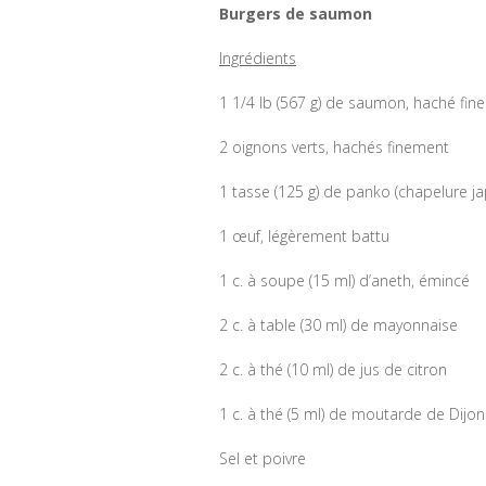
Burgers de saumon
Ingrédients
1 1/4 lb (567 g) de saumon, haché fin
2 oignons verts, hachés finement
1 tasse (125 g) de panko (chapelure j
1 œuf, légèrement battu
1 c. à soupe (15 ml) d’aneth, émincé
2 c. à table (30 ml) de mayonnaise
2 c. à thé (10 ml) de jus de citron
1 c. à thé (5 ml) de moutarde de Dijon
Sel et poivre