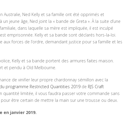
en Australie, Ned Kelly et sa famille ont été opprimés et
 un jeune âge, Ned joint la « bande de Greta ». À la suite d’une
familiale, dans laquelle sa mère est impliquée, il est inculpé
est emprisonnée. Kelly et sa bande sont déclarés hors-la-loi.
 aux forces de l’ordre, demandant justice pour sa famille et les
police, Kelly et sa bande portent des armures faites maison.
mort et pendu à Old Melbourne.
 chance de vinifier leur propre chardonnay sémillon avec la
du programme Restricted Quantities 2019
de
RJS Craft
en quantité limitée, il vous faudra passer votre commande sans
l pour être certain de mettre la main sur une trousse ou deux.
le
en janvier 2019.