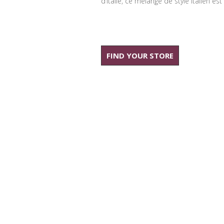
d’Italie, ce mélange de style italien es
FIND YOUR STORE