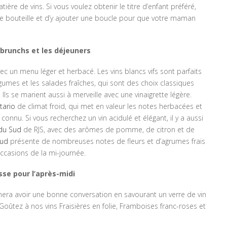
re de vins. Si vous voulez obtenir le titre d’enfant préféré,
e bouteille et d’y ajouter une boucle pour que votre maman
 brunchs et les déjeuners
c un menu léger et herbacé. Les vins blancs vifs sont parfaits
mes et les salades fraîches, qui sont des choix classiques
Ils se marient aussi à merveille avec une vinaigrette légère.
tario
de climat froid, qui met en valeur les notes herbacées et
 connu. Si vous recherchez un vin acidulé et élégant, il y a aussi
 du Sud
de RJS, avec des arômes de pomme, de citron et de
Sud
présente de nombreuses notes de fleurs et d’agrumes frais
casions de la mi-journée.
esse pour l’après-midi
ra avoir une bonne conversation en savourant un verre de vin
Goûtez à nos vins Fraisières en folie, Framboises franc-roses et