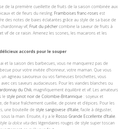
use de la première cueillette de fruits de la saison combinée aux
caux et de fleurs du riesling.
Framboises franc-roses
est
offre des notes de baies éclatantes grâce au style de sa base de
 chardonnay vif,
Fruit du pêcher
combine la saveur de fruits à
 vif de ce raisin. Amenez les scones, les macarons et les
délicieux accords pour le souper
 mai et la saison des barbecues, vous ne manquerez pas de
arbecue pour votre invitée d’honneur, votre maman. Que vous
ne, un agneau savoureux ou vos fameuses brochettes, vous
en avec ces saveurs audacieuses. Pour les viandes blanches ou
ardonnay du Chili
, magnifiquement équilibré et vif. Les amateurs
s le
style pinot noir de Colombie-Britannique
: soyeux et
 de fraise fraîchement cueillie, de poivre et d’épices. Pour les
s, une bouteille de
style sangiovese d’Italie
, facile à déguster,
ous la main. Ensuite, il y a le
Rosso Grande Eccellente d’Italie
.
tyle
la dolce vita
des légendaires rouges de style super toscan