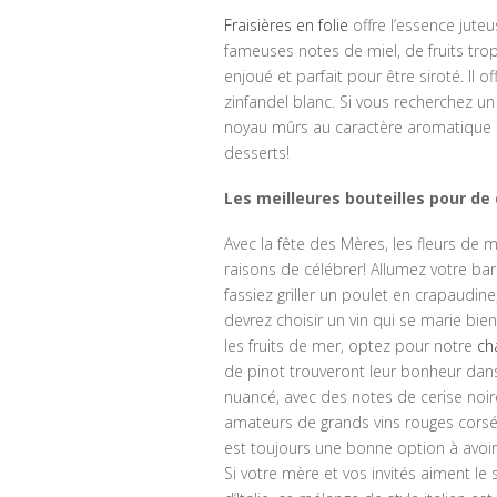
Fraisières en folie
offre l’essence jute
fameuses notes de miel, de fruits tropi
enjoué et parfait pour être siroté. Il 
zinfandel blanc. Si vous recherchez un
noyau mûrs au caractère aromatique et
desserts!
Les meilleures bouteilles pour de 
Avec la fête des Mères, les fleurs de
raisons de célébrer! Allumez votre b
fassiez griller un poulet en crapaudi
devrez choisir un vin qui se marie bi
les fruits de mer, optez pour notre
ch
de pinot trouveront leur bonheur dan
nuancé, avec des notes de cerise noire,
amateurs de grands vins rouges corsé
est toujours une bonne option à avoir s
Si votre mère et vos invités aiment le s